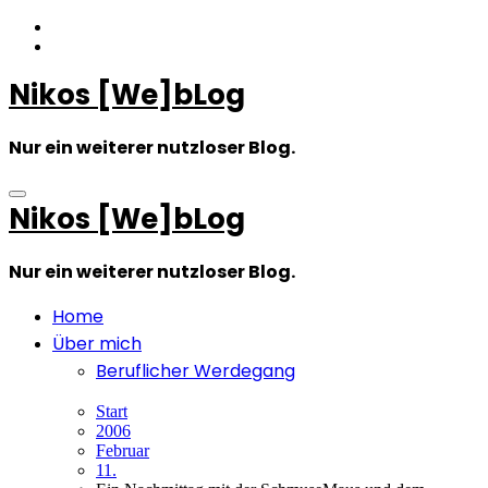
Zum
Inhalt
springen
Nikos [We]bLog
Nur ein weiterer nutzloser Blog.
Nikos [We]bLog
Nur ein weiterer nutzloser Blog.
Home
Über mich
Beruflicher Werdegang
Start
2006
Februar
11.