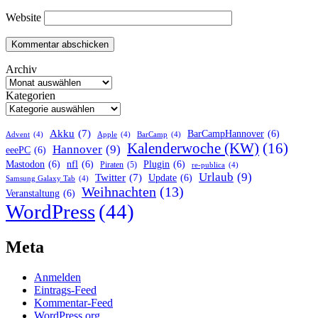
Website
Archiv
Kategorien
Akku
(7)
BarCampHannover
(6)
Advent
(4)
Apple
(4)
BarCamp
(4)
Kalenderwoche (KW)
(16)
Hannover
(9)
eeePC
(6)
Mastodon
(6)
nfl
(6)
Plugin
(6)
Piraten
(5)
re-publica
(4)
Urlaub
(9)
Twitter
(7)
Update
(6)
Samsung Galaxy Tab
(4)
Weihnachten
(13)
Veranstaltung
(6)
WordPress
(44)
Meta
Anmelden
Eintrags-Feed
Kommentar-Feed
WordPress.org