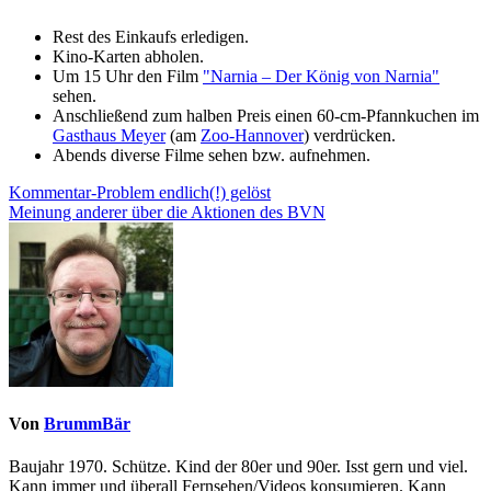
Rest des Einkaufs erledigen.
Kino-Karten abholen.
Um 15 Uhr den Film
"Narnia – Der König von Narnia"
sehen.
Anschließend zum halben Preis einen 60-cm-Pfannkuchen im
Gasthaus Meyer
(am
Zoo-Hannover
) verdrücken.
Abends diverse Filme sehen bzw. aufnehmen.
Beitragsnavigation
Kommentar-Problem endlich(!) gelöst
Meinung anderer über die Aktionen des BVN
Von
BrummBär
Baujahr 1970. Schütze. Kind der 80er und 90er. Isst gern und viel.
Kann immer und überall Fernsehen/Videos konsumieren. Kann