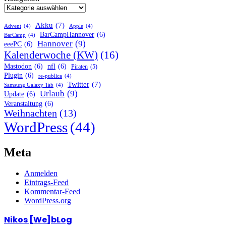
Akku
(7)
Advent
(4)
Apple
(4)
BarCampHannover
(6)
BarCamp
(4)
Hannover
(9)
eeePC
(6)
Kalenderwoche (KW)
(16)
Mastodon
(6)
nfl
(6)
Piraten
(5)
Plugin
(6)
re-publica
(4)
Twitter
(7)
Samsung Galaxy Tab
(4)
Urlaub
(9)
Update
(6)
Veranstaltung
(6)
Weihnachten
(13)
WordPress
(44)
Meta
Anmelden
Eintrags-Feed
Kommentar-Feed
WordPress.org
Nikos [We]bLog