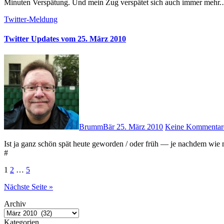
Minuten Verspätung. Und mein Zug verspätet sich auch immer mehr
Twitter-Meldung
Twitter Updates vom 25. März 2010
BrummBär
25. März 2010
Keine Kommentar
Ist ja ganz schön spät heute geworden / oder früh — je nachdem wie man das sieht. Aber ein wenig Schlaf brauche ich jetzt auf jeden Fall!
#
Seitennummerierung
1
2
…
5
der
Nächste Seite »
Beiträge
Archiv
Kategorien