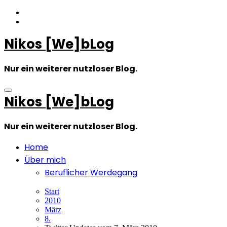
Zum
Inhalt
springen
Nikos [We]bLog
Nur ein weiterer nutzloser Blog.
Nikos [We]bLog
Nur ein weiterer nutzloser Blog.
Home
Über mich
Beruflicher Werdegang
Start
2010
März
8.