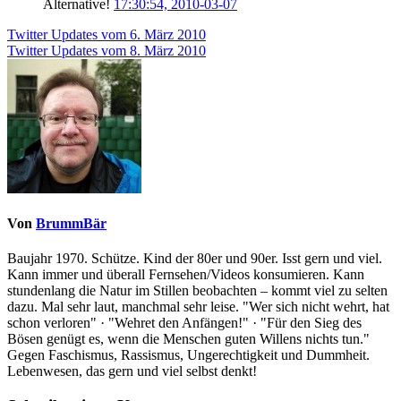
Alternative!
17:30:54, 2010-03-07
Beitragsnavigation
Twitter Updates vom 6. März 2010
Twitter Updates vom 8. März 2010
Von
BrummBär
Baujahr 1970. Schütze. Kind der 80er und 90er. Isst gern und viel.
Kann immer und überall Fernsehen/Videos konsumieren. Kann
stundenlang die Natur im Stillen beobachten – kommt viel zu selten
dazu. Mal sehr laut, manchmal sehr leise. "Wer sich nicht wehrt, hat
schon verloren" · "Wehret den Anfängen!" · "Für den Sieg des
Bösen genügt es, wenn die Menschen guten Willens nichts tun."
Gegen Faschismus, Rassismus, Ungerechtigkeit und Dummheit.
Lebenwesen, das gern und viel selbst denkt!