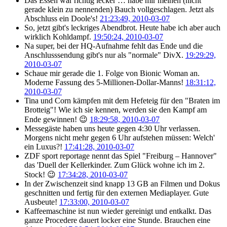
Das Essen war richtig lecker … habe mir meinen (nicht
gerade klein zu nennenden) Bauch vollgeschlagen. Jetzt als
Abschluss ein Doole's!
21:23:49, 2010-03-07
So, jetzt gibt's leckriges Abendbrot. Heute habe ich aber auch
wirklich Kohldampf.
19:50:24, 2010-03-07
Na super, bei der HQ-Aufnahme fehlt das Ende und die
Anschlusssendung gibt's nur als "normale" DivX.
19:29:29,
2010-03-07
Schaue mir gerade die 1. Folge von Bionic Woman an.
Moderne Fassung des 5-Millionen-Dollar-Manns!
18:31:12,
2010-03-07
Tina und Corn kämpfen mit dem Hefeteig für den "Braten im
Brotteig"! Wie ich sie kennen, werden sie den Kampf am
Ende gewinnen! 😉
18:29:58, 2010-03-07
Messegäste haben uns heute gegen 4:30 Uhr verlassen.
Morgens nicht mehr gegen 6 Uhr aufstehen müssen: Welch'
ein Luxus?!
17:41:28, 2010-03-07
ZDF sport reportage nennt das Spiel "Freiburg – Hannover"
das 'Duell der Kellerkinder. Zum Glück wohne ich im 2.
Stock! 😉
17:34:28, 2010-03-07
In der Zwischenzeit sind knapp 13 GB an Filmen und Dokus
geschnitten und fertig für den externen Mediaplayer. Gute
Ausbeute!
17:33:00, 2010-03-07
Kaffeemaschine ist nun wieder gereinigt und entkalkt. Das
ganze Procedere dauert locker eine Stunde. Brauchen eine