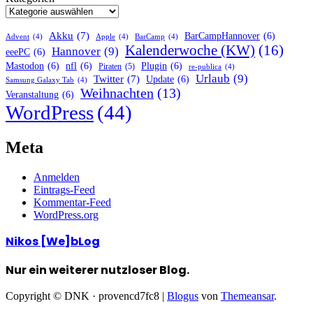
Akku
(7)
BarCampHannover
(6)
Advent
(4)
Apple
(4)
BarCamp
(4)
Kalenderwoche (KW)
(16)
Hannover
(9)
eeePC
(6)
Mastodon
(6)
nfl
(6)
Plugin
(6)
Piraten
(5)
re-publica
(4)
Urlaub
(9)
Twitter
(7)
Update
(6)
Samsung Galaxy Tab
(4)
Weihnachten
(13)
Veranstaltung
(6)
WordPress
(44)
Meta
Anmelden
Eintrags-Feed
Kommentar-Feed
WordPress.org
Nikos [We]bLog
Nur ein weiterer nutzloser Blog.
Copyright © DNK · provencd7fc8
|
Blogus
von
Themeansar
.