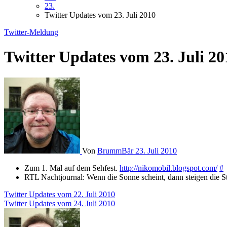
23.
Twitter Updates vom 23. Juli 2010
Twitter-Meldung
Twitter Updates vom 23. Juli 20
Von
BrummBär
23. Juli 2010
Zum 1. Mal auf dem Sehfest.
http://nikomobil.blogspot.com/
#
RTL Nachtjournal: Wenn die Sonne scheint, dann steigen die S
Beitragsnavigation
Twitter Updates vom 22. Juli 2010
Twitter Updates vom 24. Juli 2010