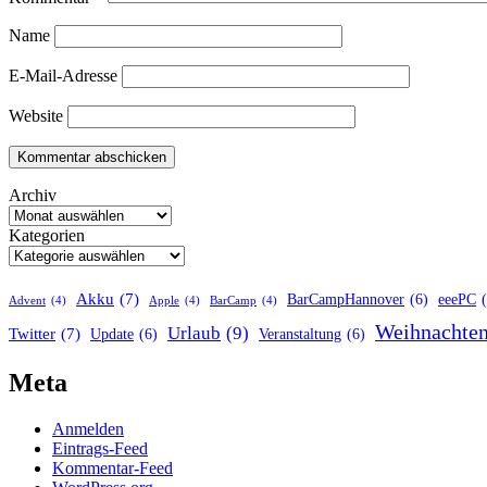
Name
E-Mail-Adresse
Website
Archiv
Kategorien
Akku
(7)
BarCampHannover
(6)
eeePC
Advent
(4)
Apple
(4)
BarCamp
(4)
Weihnachte
Urlaub
(9)
Twitter
(7)
Update
(6)
Veranstaltung
(6)
Meta
Anmelden
Eintrags-Feed
Kommentar-Feed