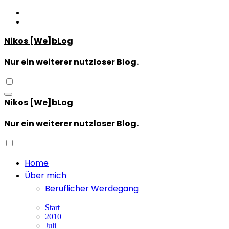
Zum
Inhalt
springen
Nikos [We]bLog
Nur ein weiterer nutzloser Blog.
Nikos [We]bLog
Nur ein weiterer nutzloser Blog.
Home
Über mich
Beruflicher Werdegang
Start
2010
Juli