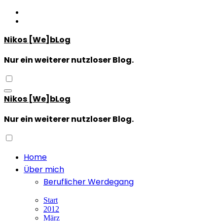
Zum
Inhalt
springen
Nikos [We]bLog
Nur ein weiterer nutzloser Blog.
Nikos [We]bLog
Nur ein weiterer nutzloser Blog.
Home
Über mich
Beruflicher Werdegang
Start
2012
März