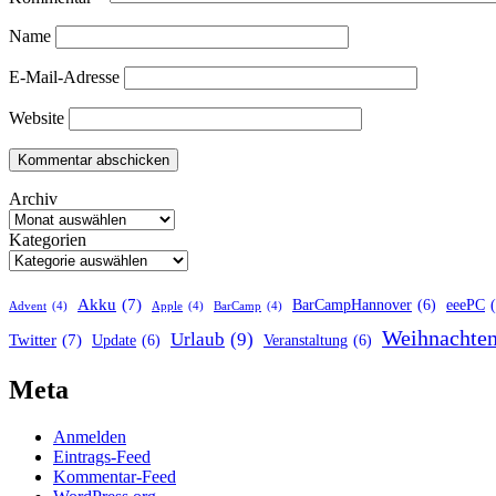
Name
E-Mail-Adresse
Website
Archiv
Kategorien
Akku
(7)
BarCampHannover
(6)
eeePC
Advent
(4)
Apple
(4)
BarCamp
(4)
Weihnachte
Urlaub
(9)
Twitter
(7)
Update
(6)
Veranstaltung
(6)
Meta
Anmelden
Eintrags-Feed
Kommentar-Feed