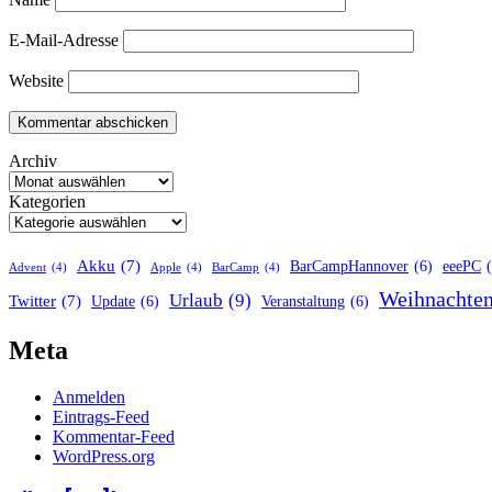
E-Mail-Adresse
Website
Archiv
Kategorien
Akku
(7)
BarCampHannover
(6)
eeePC
Advent
(4)
Apple
(4)
BarCamp
(4)
Weihnachte
Urlaub
(9)
Twitter
(7)
Update
(6)
Veranstaltung
(6)
Meta
Anmelden
Eintrags-Feed
Kommentar-Feed
WordPress.org