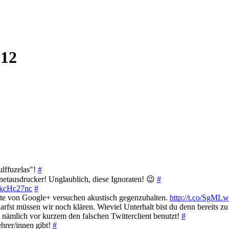
012
ulffuzelas"!
#
netausdrucker! Unglaublich, diese Ignoraten! 😉
#
o/kcHc27nc
#
ute von Google+ versuchen akustisch gegenzuhalten.
http://t.co/SgMLw
rfst müssen wir noch klären. Wieviel Unterhalt bist du denn bereits z
nämlich vor kurzem den falschen Twitterclient benutzt!
#
hrer/innen gibt!
#