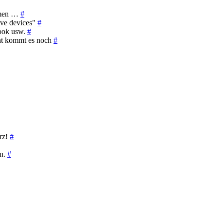
ommen …
#
ive devices"
#
book usw.
#
cht kommt es noch
#
erz!
#
en.
#