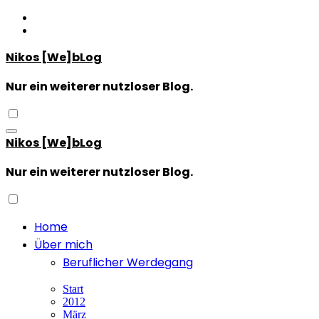
Zum
Inhalt
springen
Nikos [We]bLog
Nur ein weiterer nutzloser Blog.
Nikos [We]bLog
Nur ein weiterer nutzloser Blog.
Home
Über mich
Beruflicher Werdegang
Start
2012
März