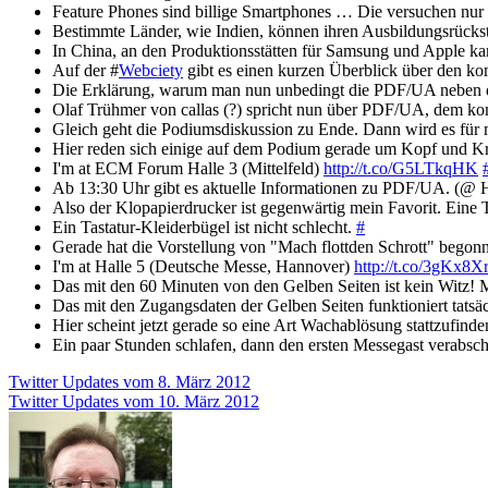
Feature Phones sind billige Smartphones … Die versuchen nu
Bestimmte Länder, wie Indien, können ihren Ausbildungsrück
In China, an den Produktionsstätten für Samsung und Apple ka
Auf der #
Webciety
gibt es einen kurzen Überblick über den 
Die Erklärung, warum man nun unbedingt die PDF/UA neben de
Olaf Trühmer von callas (?) spricht nun über PDF/UA, dem k
Gleich geht die Podiumsdiskussion zu Ende. Dann wird es für
Hier reden sich einige auf dem Podium gerade um Kopf und K
I'm at ECM Forum Halle 3 (Mittelfeld)
http://t.co/G5LTkqHK
Ab 13:30 Uhr gibt es aktuelle Informationen zu PDF/UA. (@ 
Also der Klopapierdrucker ist gegenwärtig mein Favorit. Eine T
Ein Tastatur-Kleiderbügel ist nicht schlecht.
#
Gerade hat die Vorstellung von "Mach flottden Schrott" begon
I'm at Halle 5 (Deutsche Messe, Hannover)
http://t.co/3gKx8Xr
Das mit den 60 Minuten von den Gelben Seiten ist kein Witz! 
Das mit den Zugangsdaten der Gelben Seiten funktioniert tatsäc
Hier scheint jetzt gerade so eine Art Wachablösung stattzufind
Ein paar Stunden schlafen, dann den ersten Messegast verabs
Beitragsnavigation
Twitter Updates vom 8. März 2012
Twitter Updates vom 10. März 2012