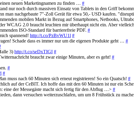
r einen neuen Marketingnamen zu finden …
#
stand nur noch durch massiven Einsatz von Tablets in den Griff bek
nn man nachgebaute 7"-Zoll Gerät für etwa 50,- USD kaufen. "disrupt
kommenden mobilen Markt in Bezug auf Smartphones, Netbooks, Ultra
r WCAG 2.0 braucht leuchten mir überhaupt nicht ein. Aber viellei
ommenden ISO-Standard für barrierefreie PDF.
#
 mich spannend!
http://t.co/PzBvWU1l
#
ragen! Schade dass es immer nur um die eigenen Produkte geht …
#
#
Halle 3)
http://t.co/seDxTIGI
#
witternachricht braucht zwar einige Minuten, aber es geht!
#
nen.
#
l
#
Man muss nach 60 Minuten sich erneut registrieren! So ein Quatsch!
#
hlich auf der CeBIT. Ich hoffe das mit den 60 Minuten ist nur ein Sch
en: eine der Messegäste macht sich fertig für den Abflug …>
#
chieden, dann versuchen weiterzuschlafen, um um 8 Frühstück zu mach