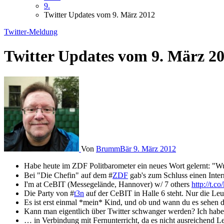
9.
Twitter Updates vom 9. März 2012
Twitter-Meldung
Twitter Updates vom 9. März 2
Von
BrummBär
9. März 2012
Habe heute im ZDF Politbarometer ein neues Wort gelernt: "W
Bei "Die Chefin" auf dem #
ZDF
gab's zum Schluss einen Inter
I'm at CeBIT (Messegelände, Hannover) w/ 7 others
http://t.c
Die Party von #
t3n
auf der CeBIT in Halle 6 steht. Nur die Le
Es ist erst einmal *mein* Kind, und ob und wann du es sehen da
Kann man eigentlich über Twitter schwanger werden? Ich habe 
… in Verbindung mit Fernunterricht, da es nicht ausreichend Le