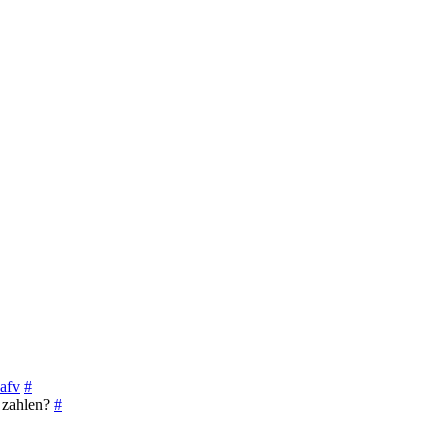
afv
#
u zahlen?
#