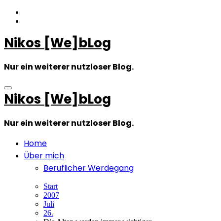
Zum
Inhalt
springen
Nikos [We]bLog
Nur ein weiterer nutzloser Blog.
Nikos [We]bLog
Nur ein weiterer nutzloser Blog.
Home
Über mich
Beruflicher Werdegang
Start
2007
Juli
26.