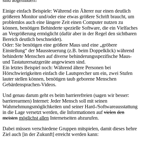
sind abgemildert!
Einige einfach Beispiele: Während ein Älterer nur einen deutlich
größeren Monitor und/oder eine etwas größere Schrift braucht, um
problemlos auch eine längere Zeit einen Computer nutzen zu
können, benötigen Behinderte spezielle Software, die ein Vielfaches
an Vergrößerung ermöglicht (dafür aber in der Regel den sichtbaren
Bereich deutlich beschneidet).
Oder: Sie benötigen eine größere Maus und eine „gröbere
Einstellung“ der Maussteuerung (z.B. beim Doppelklick) während
behinderte Menschen auf diverse behinderungsspezifische Maus-
und Tastaturersatzgeräte angewiesen sind.
Ein letztes Beispiel noch: Während ältere Personen bei
Hörschwierigkeiten einfach die Lautsprecher um ein, zwei Stufen
lauter stellen können, benötigen taub geborene Menschen
Gebärdensprachen-Videos.
Und genau darum geht es beim barrierefreien (sagen wir besser:
barrierearmen) Internet: Jeder Mensch soll mit seinen
Wahrnehmungsmöglichkeiten und seiner Hard-/Softwareausstattung
in die Lage versetzt werden, die Informationen auf
vielen
den
meisten
möglichst allen
Internetseiten abzurufen.
Dabei müssen verschiedene Gruppen mitspielen, damit dieses hehre
Ziel auch [in der Zukunft] erreicht werden kann: