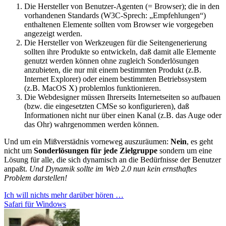
Die Hersteller von Benutzer-Agenten (= Browser); die in den
vorhandenen Standards (W3C-Sprech: „Empfehlungen“)
enthaltenen Elemente sollten vom Browser wie vorgegeben
angezeigt werden.
Die Hersteller von Werkzeugen für die Seitengenerierung
sollten ihre Produkte so entwickeln, daß damit alle Elemente
genutzt werden können ohne zugleich Sonderlösungen
anzubieten, die nur mit einem bestimmten Produkt (z.B.
Internet Explorer) oder einem bestimmten Betriebssystem
(z.B. MacOS X) problemlos funktionieren.
Die Webdesigner müssen Ihrerseits Internetseiten so aufbauen
(bzw. die eingesetzten CMSe so konfigurieren), daß
Informationen nicht nur über einen Kanal (z.B. das Auge oder
das Ohr) wahrgenommen werden können.
Und um ein Mißverstädnis vorneweg auszuräumen:
Nein
, es geht
nicht um
Sonderlösungen für jede Zielgruppe
sondern um eine
Lösung für alle, die sich dynamisch an die Bedürfnisse der Benutzer
anpaßt.
Und Dynamik sollte im Web 2.0 nun kein ernsthaftes
Problem darstellen!
Beitragsnavigation
Ich will nichts mehr darüber hören …
Safari für Windows