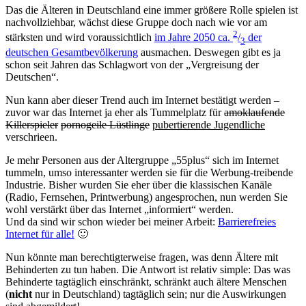
Das die Älteren in Deutschland eine immer größere Rolle spielen ist
nachvollziehbar, wächst diese Gruppe doch nach wie vor am
2
stärksten und wird voraussichtlich
im Jahre 2050 ca.
/
der
3
deutschen Gesamtbevölkerung
ausmachen. Deswegen gibt es ja
schon seit Jahren das Schlagwort von der „Vergreisung der
Deutschen“.
Nun kann aber dieser Trend auch im Internet bestätigt werden –
zuvor war das Internet ja eher als Tummelplatz für
amoklaufende
Killerspieler
pornogeile Lüstlinge
pubertierende Jugendliche
verschrieen.
Je mehr Personen aus der Altergruppe „55plus“ sich im Internet
tummeln, umso interessanter werden sie für die Werbung-treibende
Industrie. Bisher wurden Sie eher über die klassischen Kanäle
(Radio, Fernsehen, Printwerbung) angesprochen, nun werden Sie
wohl verstärkt über das Internet „informiert“ werden.
Und da sind wir schon wieder bei meiner Arbeit:
Barrierefreies
Internet für alle!
🙂
Nun könnte man berechtigterweise fragen, was denn Ältere mit
Behinderten zu tun haben. Die Antwort ist relativ simple: Das was
Behinderte tagtäglich einschränkt, schränkt auch ältere Menschen
(
nicht
nur in Deutschland) tagtäglich sein; nur die Auswirkungen