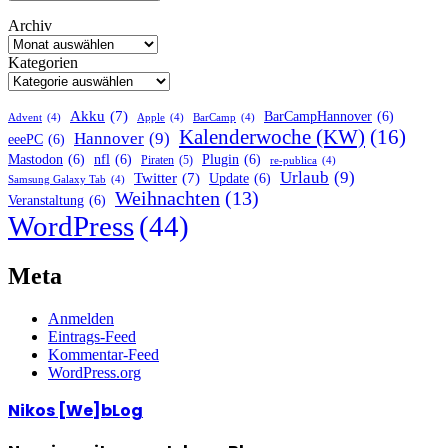
Archiv
Kategorien
Akku
(7)
BarCampHannover
(6)
Advent
(4)
Apple
(4)
BarCamp
(4)
Kalenderwoche (KW)
(16)
Hannover
(9)
eeePC
(6)
Mastodon
(6)
nfl
(6)
Plugin
(6)
Piraten
(5)
re-publica
(4)
Urlaub
(9)
Twitter
(7)
Update
(6)
Samsung Galaxy Tab
(4)
Weihnachten
(13)
Veranstaltung
(6)
WordPress
(44)
Meta
Anmelden
Eintrags-Feed
Kommentar-Feed
WordPress.org
Nikos [We]bLog