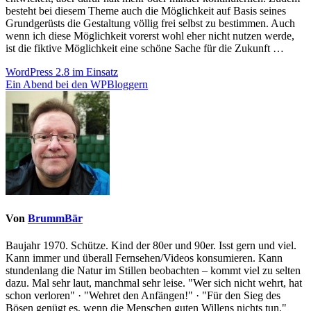
besteht bei diesem Theme auch die Möglichkeit auf Basis seines
Grundgerüsts die Gestaltung völlig frei selbst zu bestimmen. Auch
wenn ich diese Möglichkeit vorerst wohl eher nicht nutzen werde,
ist die fiktive Möglichkeit eine schöne Sache für die Zukunft …
Beitragsnavigation
WordPress 2.8 im Einsatz
Ein Abend bei den WPBloggern
Von
BrummBär
Baujahr 1970. Schütze. Kind der 80er und 90er. Isst gern und viel.
Kann immer und überall Fernsehen/Videos konsumieren. Kann
stundenlang die Natur im Stillen beobachten – kommt viel zu selten
dazu. Mal sehr laut, manchmal sehr leise. "Wer sich nicht wehrt, hat
schon verloren" · "Wehret den Anfängen!" · "Für den Sieg des
Bösen genügt es, wenn die Menschen guten Willens nichts tun."