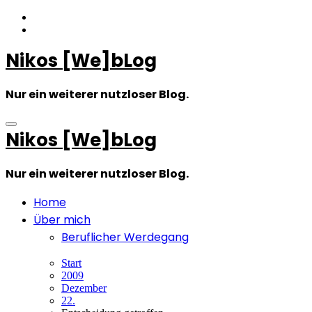
Zum
Inhalt
springen
Nikos [We]bLog
Nur ein weiterer nutzloser Blog.
Nikos [We]bLog
Nur ein weiterer nutzloser Blog.
Home
Über mich
Beruflicher Werdegang
Start
2009
Dezember
22.