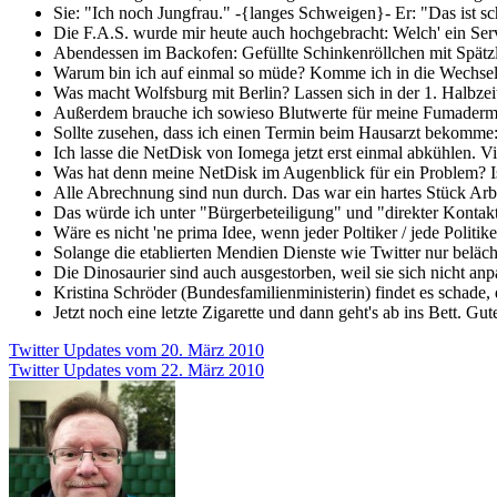
Sie: "Ich noch Jungfrau." -{langes Schweigen}- Er: "Das ist sch
Die F.A.S. wurde mir heute auch hochgebracht: Welch' ein Se
Abendessen im Backofen: Gefüllte Schinkenröllchen mit Spätz
Warum bin ich auf einmal so müde? Komme ich in die Wechselj
Was macht Wolfsburg mit Berlin? Lassen sich in der 1. Halbzeit
Außerdem brauche ich sowieso Blutwerte für meine Fumaderm-
Sollte zusehen, dass ich einen Termin beim Hausarzt bekomme:
Ich lasse die NetDisk von Iomega jetzt erst einmal abkühlen. V
Was hat denn meine NetDisk im Augenblick für ein Problem? Ist
Alle Abrechnung sind nun durch. Das war ein hartes Stück Arbe
Das würde ich unter "Bürgerbeteiligung" und "direkter Kont
Wäre es nicht 'ne prima Idee, wenn jeder Poltiker / jede Politi
Solange die etablierten Mendien Dienste wie Twitter nur beläc
Die Dinosaurier sind auch ausgestorben, weil sie sich nicht an
Kristina Schröder (Bundesfamilienministerin) findet es schade, 
Jetzt noch eine letzte Zigarette und dann geht's ab ins Bett. G
Beitragsnavigation
Twitter Updates vom 20. März 2010
Twitter Updates vom 22. März 2010