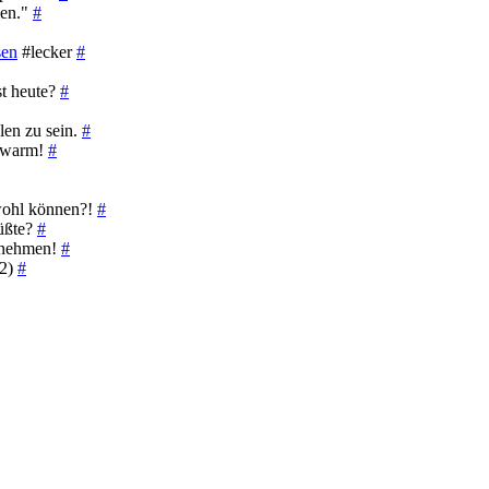
len."
#
sen
#lecker
#
st heute?
#
len zu sein.
#
ndwarm!
#
 wohl können?!
#
müßte?
#
t nehmen!
#
/2)
#