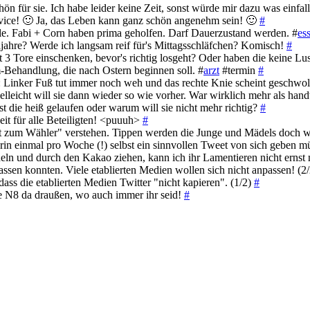
ön für sie. Ich habe leider keine Zeit, sonst würde mir dazu was einfal
rvice! 🙂 Ja, das Leben kann ganz schön angenehm sein! 🙂
#
le. Fabi + Corn haben prima geholfen. Darf Dauerzustand werden. #
es
ahre? Werde ich langsam reif für's Mittagsschläfchen? Komisch!
#
 3 Tore einschenken, bevor's richtig losgeht? Oder haben die keine Lu
Behandlung, die nach Ostern beginnen soll. #
arzt
#termin
#
 Linker Fuß tut immer noch weh und das rechte Knie scheint geschwol
ielleicht will sie dann wieder so wie vorher. War wirklich mehr als ha
 die heiß gelaufen oder warum will sie nicht mehr richtig?
#
it für alle Beteiligten! <puuuh>
#
akt zum Wähler" verstehen. Tippen werden die Junge und Mädels doch
kerin einmal pro Woche (!) selbst ein sinnvollen Tweet von sich geben 
heln und durch den Kakao ziehen, kann ich ihr Lamentieren nicht erns
passen konnten. Viele etablierten Medien wollen sich nicht anpassen! (2
dass die etablierten Medien Twitter "nicht kapieren". (1/2)
#
ute N8 da draußen, wo auch immer ihr seid!
#