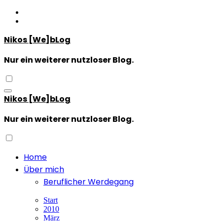
Zum
Inhalt
springen
Nikos [We]bLog
Nur ein weiterer nutzloser Blog.
Nikos [We]bLog
Nur ein weiterer nutzloser Blog.
Home
Über mich
Beruflicher Werdegang
Start
2010
März