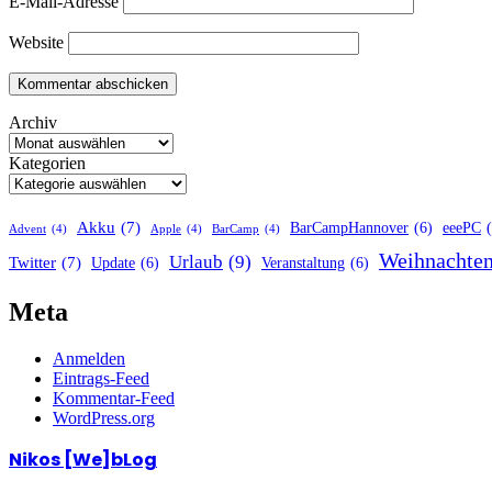
E-Mail-Adresse
Website
Archiv
Kategorien
Akku
(7)
BarCampHannover
(6)
eeePC
Advent
(4)
Apple
(4)
BarCamp
(4)
Weihnachte
Urlaub
(9)
Twitter
(7)
Update
(6)
Veranstaltung
(6)
Meta
Anmelden
Eintrags-Feed
Kommentar-Feed
WordPress.org
Nikos [We]bLog