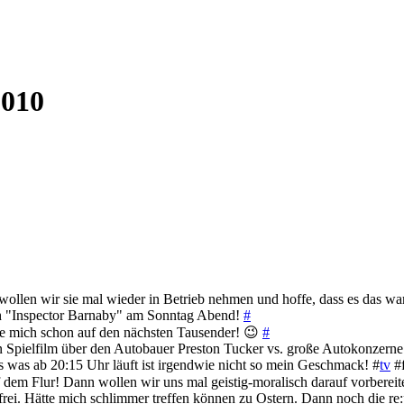
2010
wollen wir sie mal wieder in Betrieb nehmen und hoffe, dass es das 
h "Inspector Barnaby" am Sonntag Abend!
#
reue mich schon auf den nächsten Tausender! 😉
#
ein Spielfilm über den Autobauer Preston Tucker vs. große Autokonzern
 was ab 20:15 Uhr läuft ist irgendwie nicht so mein Geschmack! #
tv
#f
 dem Flur! Dann wollen wir uns mal geistig-moralisch darauf vorberei
rei. Hätte mich schlimmer treffen können zu Ostern. Dann noch die re