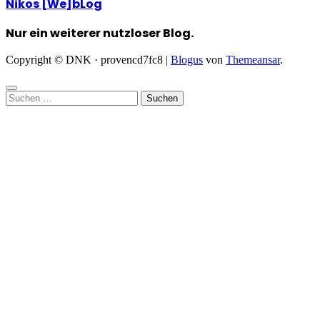
Nikos [We]bLog
Nur ein weiterer nutzloser Blog.
Copyright © DNK · provencd7fc8
|
Blogus
von
Themeansar
.
Suchen
nach: