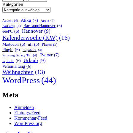
Kategorien
Akku
(7)
Advent
(4)
Apple
(4)
BarCampHannover
(6)
BarCamp
(4)
Hannover
(9)
eeePC
(6)
Kalenderwoche (KW)
(16)
Mastodon
(6)
nfl
(6)
Piraten
(5)
Plugin
(6)
re-publica
(4)
Twitter
(7)
Samsung Galaxy Tab
(4)
Urlaub
(9)
Update
(6)
Veranstaltung
(6)
Weihnachten
(13)
WordPress
(44)
Meta
Anmelden
Eintrags-Feed
Kommentar-Feed
WordPress.org