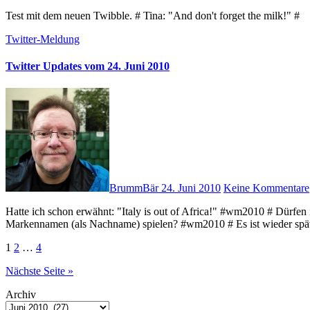
Test mit dem neuen Twibble. # Tina: "And don't forget the milk!" #
Twitter-Meldung
Twitter Updates vom 24. Juni 2010
BrummBär
24. Juni 2010
Keine Kommentare
Hatte ich schon erwähnt: "Italy is out of Africa!" #wm2010 # Dürfen in der japanischen Fußballmannschaft nur Spieler mit japanischen
Markennamen (als Nachname) spielen? #wm2010 # Es ist wieder sp
Seitennummerierung
1
2
…
4
der
Nächste Seite »
Beiträge
Archiv