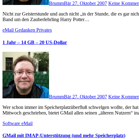
BrummBär
27. Oktober 2007
Keine Kommen
Nicht zur Geisterstunde und auch nicht „in der Stunde, die es gar nicht gibt“ sondern um 09:30 Uhr morgens wurde er gebracht: der letzte
Band um den Zauberlehrling Harry Potter…
eMail
Gedanken
Privates
1 Jahr – 14 GB – 20 US-Dollar
BrummBär
27. Oktober 2007
Keine Kommen
Wer schon immer im Speicherplatzüberfluß schwelgen wollte, der hat jetzt eine gute Möglichkeit dazu: Wie bereits im Eintrag vom
Mittwoch geschrieben, bietet GMail allen seinen „älteren Nutzern“ 
Software
eMail
GMail mit IMAP-Unterstützung (und mehr Speicherplatz)