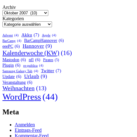
Beiträge
Archiv
Kategorien
Akku
(7)
Advent
(4)
Apple
(4)
BarCampHannover
(6)
BarCamp
(4)
Hannover
(9)
eeePC
(6)
Kalenderwoche (KW)
(16)
Mastodon
(6)
nfl
(6)
Piraten
(5)
Plugin
(6)
re-publica
(4)
Twitter
(7)
Samsung Galaxy Tab
(4)
Urlaub
(9)
Update
(6)
Veranstaltung
(6)
Weihnachten
(13)
WordPress
(44)
Meta
Anmelden
Eintrags-Feed
Kommentar-Feed