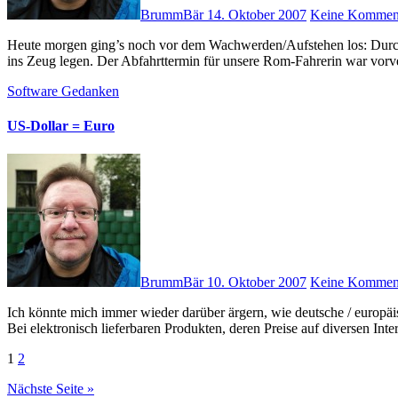
BrummBär
14. Oktober 2007
Keine Kommen
Heute morgen ging’s noch vor dem Wachwerden/Aufstehen los: Durch einen Telefonanruf aufgeschreckt, mußten wir uns gleich so richtig
ins Zeug legen. Der Abfahrttermin für unsere Rom-Fahrerin war vor
Software
Gedanken
US-Dollar = Euro
BrummBär
10. Oktober 2007
Keine Kommen
Ich könnte mich immer wieder darüber ärgern, wie deutsche / europäische Kunden gegenwärtig über den Tisch gezogen werden (sollen):
Bei elektronisch lieferbaren Produkten, deren Preise auf diversen Inte
Seitennummerierung
1
2
der
Nächste Seite »