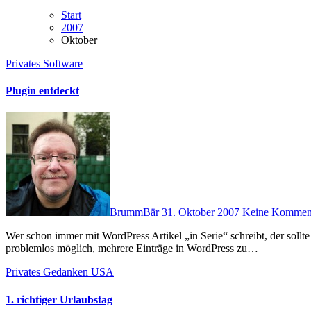
Start
2007
Oktober
Privates
Software
Plugin entdeckt
BrummBär
31. Oktober 2007
Keine Kommen
Wer schon immer mit WordPress Artikel „in Serie“ schreibt, der sollte sich mal ein nettes Plugin dazu ansehen: In Series. Damit ist es
problemlos möglich, mehrere Einträge in WordPress zu…
Privates
Gedanken
USA
1. richtiger Urlaubstag